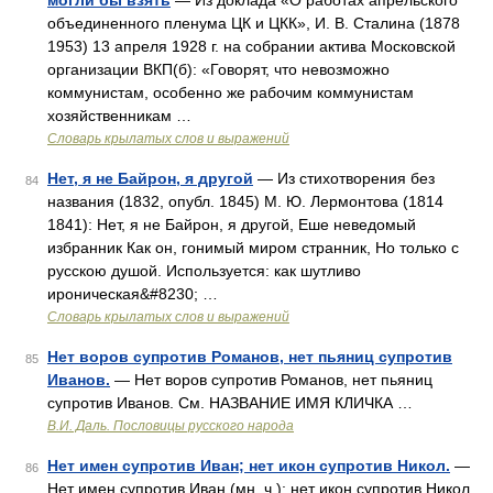
могли бы взять
— Из доклада «О работах апрельского
объединенного пленума ЦК и ЦКК», И. В. Сталина (1878
1953) 13 апреля 1928 г. на собрании актива Московской
организации ВКП(б): «Говорят, что невозможно
коммунистам, особенно же рабочим коммунистам
хозяйственникам …
Словарь крылатых слов и выражений
Нет, я не Байрон, я другой
— Из стихотворения без
84
названия (1832, опубл. 1845) М. Ю. Лермонтова (1814
1841): Нет, я не Байрон, я другой, Еше неведомый
избранник Как он, гонимый миром странник, Но только с
русскою душой. Используется: как шутливо
ироническая&#8230; …
Словарь крылатых слов и выражений
Нет воров супротив Романов, нет пьяниц супротив
85
Иванов.
— Нет воров супротив Романов, нет пьяниц
супротив Иванов. См. НАЗВАНИЕ ИМЯ КЛИЧКА …
В.И. Даль. Пословицы русского народа
Нет имен супротив Иван; нет икон супротив Никол.
—
86
Нет имен супротив Иван (мн. ч.); нет икон супротив Никол.