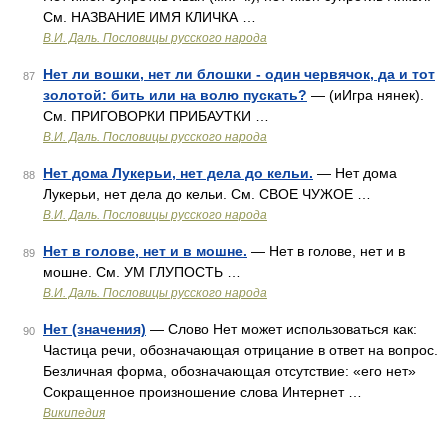
См. НАЗВАНИЕ ИМЯ КЛИЧКА …
В.И. Даль. Пословицы русского народа
Нет ли вошки, нет ли блошки - один червячок, да и тот
87
золотой: бить или на волю пускать?
— (иИгра нянек).
См. ПРИГОВОРКИ ПРИБАУТКИ …
В.И. Даль. Пословицы русского народа
Нет дома Лукерьи, нет дела до кельи.
— Нет дома
88
Лукерьи, нет дела до кельи. См. СВОЕ ЧУЖОЕ …
В.И. Даль. Пословицы русского народа
Нет в голове, нет и в мошне.
— Нет в голове, нет и в
89
мошне. См. УМ ГЛУПОСТЬ …
В.И. Даль. Пословицы русского народа
Нет (значения)
— Слово Нет может использоваться как:
90
Частица речи, обозначающая отрицание в ответ на вопрос.
Безличная форма, обозначающая отсутствие: «его нет»
Сокращенное произношение слова Интернет …
Википедия